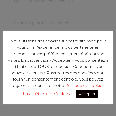
Nous utilisons des cookies sur notre site Web pour
vous offrir l'expérience la plus pertinente en
Tous les champs marqués d'un * sont
mémorisant vos préférences et en répétant vos
obligatoires.
visites. En cliquant sur « Accepter », vous consentez à
l'utilisation de TOUS les cookies. Cependant, vous
pouvez visiter les « Paramètres des cookies » pour
J’ai lu et accepte la
politique de
fournir un consentement contrôlé. Vous pouvez
confidentialité
.
également consulter notre
Politique de cookie
.
Paramètres des Cookies
Accepter