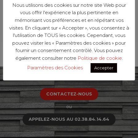
RÉALISATIONS
Nous utilisons des cookies sur notre site Web pour
vous offrir l'expérience la plus pertinente en
mémorisant vos préférences et en répétant vos
VOIR TOUT
visites. En cliquant sur « Accepter », vous consentez à
l'utilisation de TOUS les cookies. Cependant, vous
pouvez visiter les « Paramètres des cookies » pour
fournir un consentement contrôlé. Vous pouvez
également consulter notre
Politique de cookie
.
Paramètres des Cookies
Accepter
CONTACTEZ-NOUS
ou
APPELEZ-NOUS AU 02.38.84.14.64